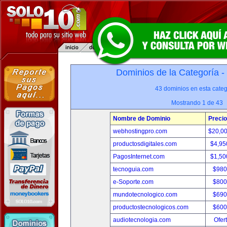
Dominios de la Categoría -
43 dominios en esta categ
Mostrando 1 de 43
Nombre de Dominio
Precio
webhostingpro.com
$20,0
productosdigitales.com
$4,95
PagosInternet.com
$1,50
tecnoguia.com
$980
e-Soporte.com
$800
mundotecnologico.com
$690
productostecnologicos.com
$600
audiotecnologia.com
Ofer