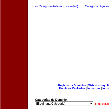
<< Categoria Anterior (Sociedad)
Categoria Siguien
Registro de Dominios
|
Web Hosting
|
D
Dominios Expirados
|
Industrias
|
Indu
Categorías de Dominio:
[Pág. princi