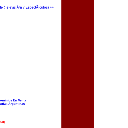
te (TelevisiÃ³n y EspectÃ¡culos) >>
ominios En Venta
strias Argentinas
pal]