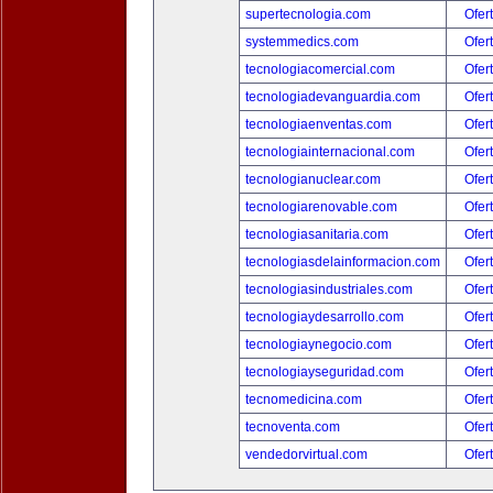
supertecnologia.com
Ofer
systemmedics.com
Ofer
tecnologiacomercial.com
Ofer
tecnologiadevanguardia.com
Ofer
tecnologiaenventas.com
Ofer
tecnologiainternacional.com
Ofer
tecnologianuclear.com
Ofer
tecnologiarenovable.com
Ofer
tecnologiasanitaria.com
Ofer
tecnologiasdelainformacion.com
Ofer
tecnologiasindustriales.com
Ofer
tecnologiaydesarrollo.com
Ofer
tecnologiaynegocio.com
Ofer
tecnologiayseguridad.com
Ofer
tecnomedicina.com
Ofer
tecnoventa.com
Ofer
vendedorvirtual.com
Ofer