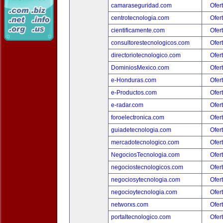
camaraseguridad.com
Ofer
centrotecnologia.com
Ofer
cientificamente.com
Ofer
consultorestecnologicos.com
Ofer
directoriotecnologico.com
Ofer
DominiosMexico.com
Ofer
e-Honduras.com
Ofer
e-Productos.com
Ofer
e-radar.com
Ofer
foroelectronica.com
Ofer
guiadetecnologia.com
Ofer
mercadotecnologico.com
Ofer
NegociosTecnologia.com
Ofer
negociostecnologicos.com
Ofer
negociosytecnologia.com
Ofer
negocioytecnologia.com
Ofer
networxs.com
Ofer
portaltecnologico.com
Ofer