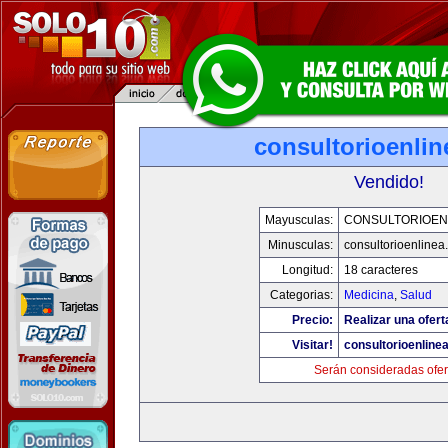
consultorioenli
Vendido!
Mayusculas:
CONSULTORIOEN
Minusculas:
consultorioenlinea
Longitud:
18 caracteres
Categorias:
Medicina
,
Salud
Precio:
Realizar una ofert
Visitar!
consultorioenline
Serán consideradas ofer