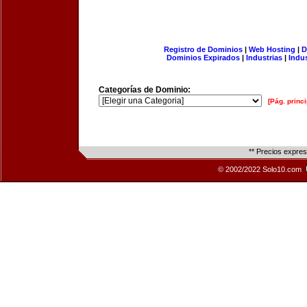
Registro de Dominios
|
Web Hosting
|
D
Dominios Expirados
|
Industrias
|
Indu
Categorías de Dominio:
[Pág. princi
** Precios expre
© 2002/2022 Solo10.com