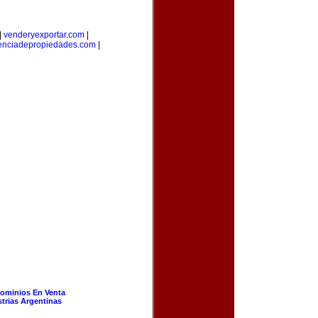
|
venderyexportar.com
|
enciadepropiedades.com
|
ominios En Venta
strias Argentinas