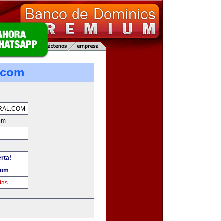
.com
RAL.COM
om
erta!
com
tas