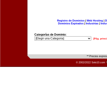
Registro de Dominios
|
Web Hosting
|
D
Dominios Expirados
|
Industrias
|
Indu
Categorías de Dominio:
[Pág. princi
** Precios expre
© 2002/2022 Solo10.com